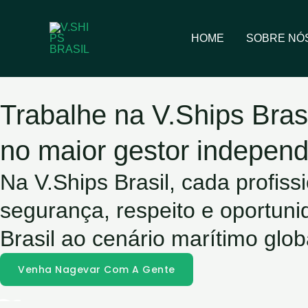
Ir
para
HOME
SOBRE NÓ
o
conteúdo
Trabalhe na V.Ships Bras
no maior gestor indepen
Na V.Ships Brasil, cada profiss
segurança, respeito e oportun
Brasil ao cenário marítimo glob
Venha Nagevar Com A Gente