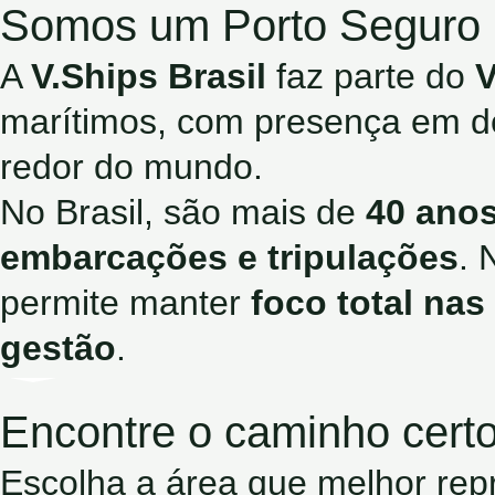
Somos um Porto Seguro p
A
V.Ships Brasil
faz parte do
V
marítimos, com presença em d
redor do mundo.
No Brasil, são mais de
40 anos
embarcações e tripulações
. 
permite manter
foco total na
gestão
.
Encontre o caminho certo 
Escolha a área que melhor repr