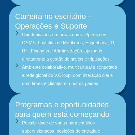
Carreira no escritório –
Operações e Suporte
Oportunidades em áreas como Operações,
QSMS, Logística de Marítimos, Engenharia, TI,
RH, Finanças e Administração, apoiando
diretamente a gestão de navios e tripulações.
Ambiente colaborativo, multicultural e conectado
à rede global do V.Group, com interação diária
com times e clientes em outros países.
Programas e oportunidades
para quem está começando
Possibilidade de vagas para estágios
supervisionados, posições de entrada e