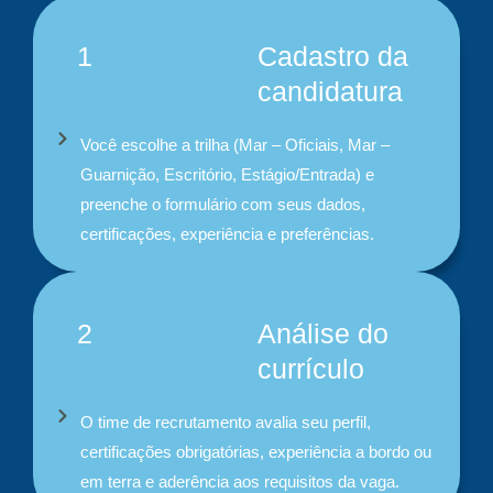
1
Cadastro da
candidatura
Você escolhe a trilha (Mar – Oficiais, Mar –
Guarnição, Escritório, Estágio/Entrada) e
preenche o formulário com seus dados,
certificações, experiência e preferências.
2
Análise do
currículo
O time de recrutamento avalia seu perfil,
certificações obrigatórias, experiência a bordo ou
em terra e aderência aos requisitos da vaga.