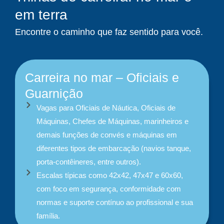
em terra
Encontre o caminho que faz sentido para você.
Carreira no mar – Oficiais e
Guarnição
Vagas para Oficiais de Náutica, Oficiais de
Máquinas, Chefes de Máquinas, marinheiros e
demais funções de convés e máquinas em
diferentes tipos de embarcação (navios tanque,
porta-contêineres, entre outros).
Escalas típicas como 42x42, 47x47 e 60x60,
com foco em segurança, conformidade com
normas e suporte contínuo ao profissional e sua
família.