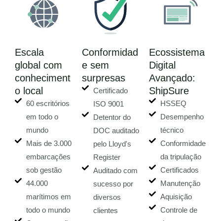
Escala
Conformidad
Ecossistema
global com
e sem
Digital
conheciment
surpresas
Avançado:
o local
ShipSure
Certificado
60 escritórios
HSSEQ
ISO 9001
em todo o
Desempenho
Detentor do
mundo
técnico
DOC auditado
Mais de 3.000
Conformidade
pelo Lloyd's
embarcações
da tripulação
Register
sob gestão
Certificados
Auditado com
44.000
Manutenção
sucesso por
marítimos em
Aquisição
diversos
todo o mundo
Controle de
clientes