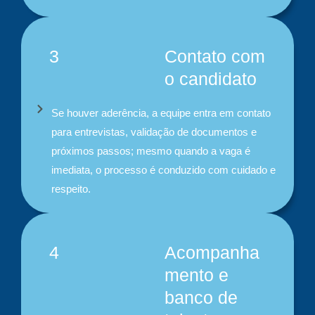
3
Contato com
o candidato
Se houver aderência, a equipe entra em contato
para entrevistas, validação de documentos e
próximos passos; mesmo quando a vaga é
imediata, o processo é conduzido com cuidado e
respeito. ​
4
Acompanha
mento e
banco de