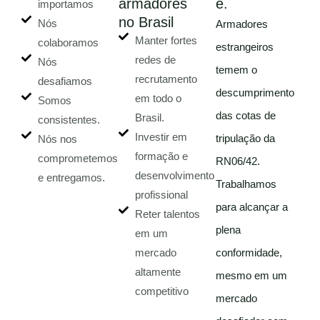
armadores
e.
importamos
no Brasil
Nós
Armadores
Manter fortes
colaboramos
estrangeiros
redes de
Nós
temem o
recrutamento
desafiamos
descumprimento
em todo o
Somos
das cotas de
Brasil.
consistentes.
Investir em
tripulação da
Nós nos
formação e
comprometemos
RN06/42.
desenvolvimento
e entregamos.
Trabalhamos
profissional
para alcançar a
Reter talentos
plena
em um
conformidade,
mercado
altamente
mesmo em um
competitivo
mercado