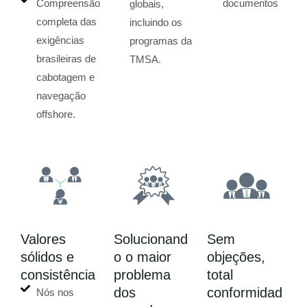
Compreensão
documentos
globais,
completa das
incluindo os
exigências
programas da
brasileiras de
TMSA.
cabotagem e
navegação
offshore.
Valores
Solucionand
Sem
sólidos e
o o maior
objeções,
consistência
problema
total
dos
conformidad
Nós nos