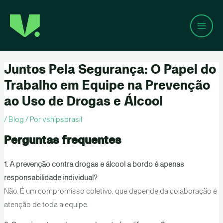
Mai
Ir
Post
para
navigation
Men
o
conteúdo
Juntos Pela Segurança: O Papel do
Trabalho em Equipe na Prevenção
ao Uso de Drogas e Álcool
/
Blog
/ Por
vshipsbrasil
Perguntas frequentes
1. A prevenção contra drogas e álcool a bordo é apenas
responsabilidade individual?
Não. É um compromisso coletivo, que depende da colaboração e
atenção de toda a equipe.