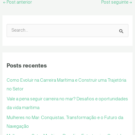
←
Post anterior
Post seguinte
→
P
e
s
q
Posts recentes
u
i
Como Evoluir na Carreira Marítima e Construir uma Trajetória
s
no Setor
a
Vale a pena seguir carreira no mar? Desafios e oportunidades
r
da vida marítima
p
Mulheres no Mar: Conquistas, Transformação e o Futuro da
o
Navegação
r