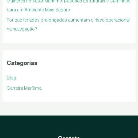
Mulheres no Setor Marítimo: Desafios Estruturais e Caminhos
:
para um Ambiente Mais Seguro
Por que feriados prolongados aumentam o risco operacional
na navegação?
Categorias
Blog
Carreira Marítima